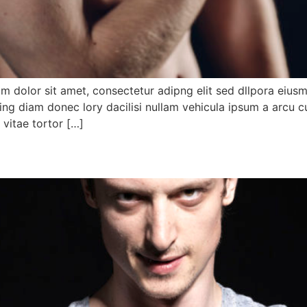
um dolor sit amet, consectetur adipng elit sed dllpora eius
ing diam donec lory dacilisi nullam vehicula ipsum a arcu c
vitae tortor […]