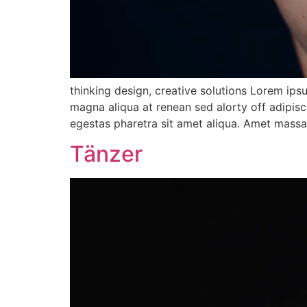
thinking design, creative solutions Lorem ips
magna aliqua at renean sed alorty off adipisc
egestas pharetra sit amet aliqua. Amet massa 
Tänzer